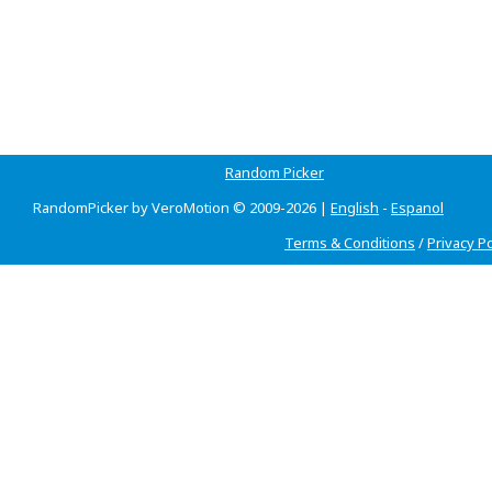
Random Picker
RandomPicker by VeroMotion © 2009-2026 |
English
-
Espanol
Terms & Conditions
/
Privacy Po