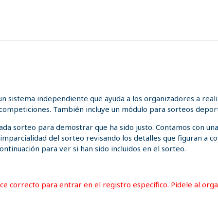
n sistema independiente que ayuda a los organizadores a realiz
 competiciones. También incluye un módulo para sorteos deport
 cada sorteo para demostrar que ha sido justo. Contamos con un
a imparcialidad del sorteo revisando los detalles que figuran a
ontinuación para ver si han sido incluidos en el sorteo.
lace correcto para entrar en el registro específico. Pídele al or