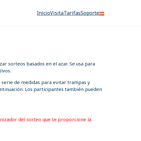
Inicio
Visita
Tarifas
Soporte
ar sorteos basados en el azar. Se usa para
ivos.
a serie de medidas para evitar trampas y
 continuación. Los participantes también pueden
ganizador del sorteo que te proporcione la