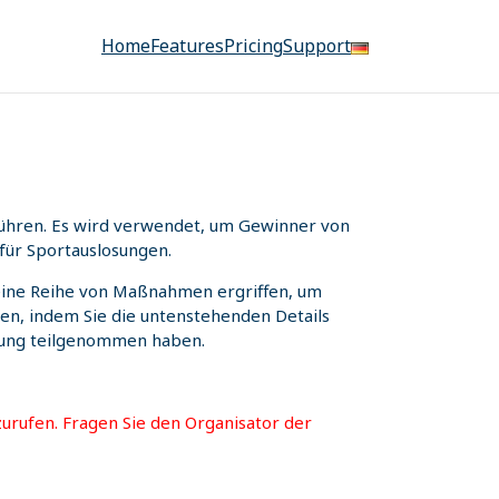
Home
Features
Pricing
Support
uführen. Es wird verwendet, um Gewinner von
für Sportauslosungen.
n eine Reihe von Maßnahmen ergriffen, um
fen, indem Sie die untenstehenden Details
osung teilgenommen haben.
urufen. Fragen Sie den Organisator der