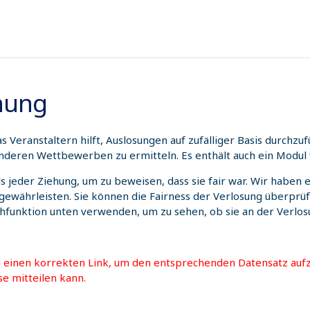
hnung
 Veranstaltern hilft, Auslosungen auf zufälliger Basis durchz
nderen Wettbewerben zu ermitteln. Es enthält auch ein Modul 
ils jeder Ziehung, um zu beweisen, dass sie fair war. Wir habe
 gewährleisten. Sie können die Fairness der Verlosung überprü
chfunktion unten verwenden, um zu sehen, ob sie an der Verl
e einen korrekten Link, um den entsprechenden Datensatz aufz
se mitteilen kann.