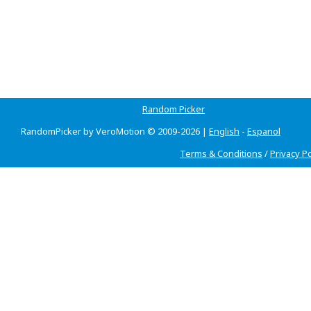
Random Picker
RandomPicker by VeroMotion © 2009-2026 |
English
-
Espanol
Terms & Conditions
/
Privacy Po