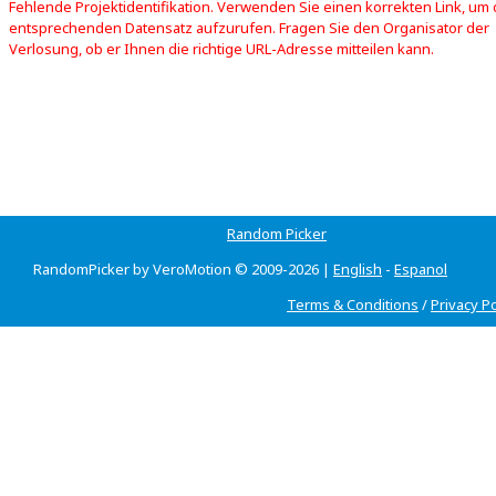
Fehlende Projektidentifikation. Verwenden Sie einen korrekten Link, um
entsprechenden Datensatz aufzurufen. Fragen Sie den Organisator der
Verlosung, ob er Ihnen die richtige URL-Adresse mitteilen kann.
Random Picker
RandomPicker by VeroMotion © 2009-2026 |
English
-
Espanol
Terms & Conditions
/
Privacy Po