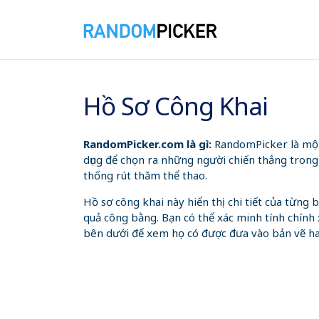
07/08/2026 5:09:29 SA
Hồ Sơ Công Khai
RandomPicker.com là gì:
RandomPicker là một 
dụng để chọn ra những người chiến thắng trong
thống rút thăm thể thao.
Hồ sơ công khai này hiển thị chi tiết của từn
quả công bằng. Bạn có thể xác minh tính chính 
bên dưới để xem họ có được đưa vào bản vẽ h