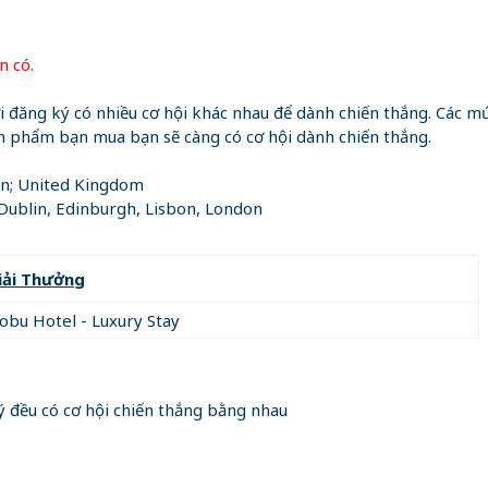
n có.
 đăng ký có nhiều cơ hội khác nhau để dành chiến thắng. Các mứ
ản phẩm bạn mua bạn sẽ càng có cơ hội dành chiến thắng.
on; United Kingdom
Dublin, Edinburgh, Lisbon, London
iải Thưởng
obu Hotel - Luxury Stay
ý đều có cơ hội chiến thắng bằng nhau