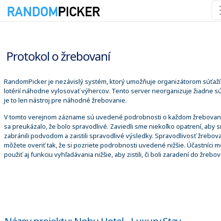
10. 8. 2026 8:52:35
Protokol o žrebovaní
RandomPicker je nezávislý systém, ktorý umožňuje organizátorom súťaží
lotérií náhodne vylosovať výhercov. Tento server neorganizuje žiadne sú
je to len nástroj pre náhodné žrebovanie.
V tomto verejnom zázname sú uvedené podrobnosti o každom žrebovaní
sa preukázalo, že bolo spravodlivé. Zaviedli sme niekoľko opatrení, aby 
zabránili podvodom a zaistili spravodlivé výsledky. Spravodlivosť žrebova
môžete overiť tak, že si pozriete podrobnosti uvedené nižšie. Účastníci 
použiť aj funkciu vyhľadávania nižšie, aby zistili, či boli zaradení do žrebov