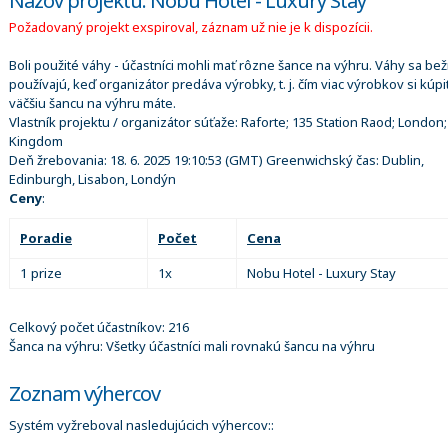
Názov projektu: Nobu Hotel - Luxury Stay
Požadovaný projekt exspiroval, záznam už nie je k dispozícii.
Boli použité váhy - účastníci mohli mať rôzne šance na výhru. Váhy sa be
používajú, keď organizátor predáva výrobky, t. j. čím viac výrobkov si kúpi
väčšiu šancu na výhru máte.
Vlastník projektu / organizátor súťaže:
Raforte; 135 Station Raod; London;
Kingdom
Deň žrebovania:
18. 6. 2025 19:10:53
(GMT) Greenwichský čas: Dublin,
Edinburgh, Lisabon, Londýn
Ceny
:
Poradie
Počet
Cena
1 prize
1x
Nobu Hotel - Luxury Stay
Celkový počet účastníkov: 216
Šanca na výhru: Všetky účastníci mali rovnakú šancu na výhru
Zoznam výhercov
Systém vyžreboval nasledujúcich výhercov::