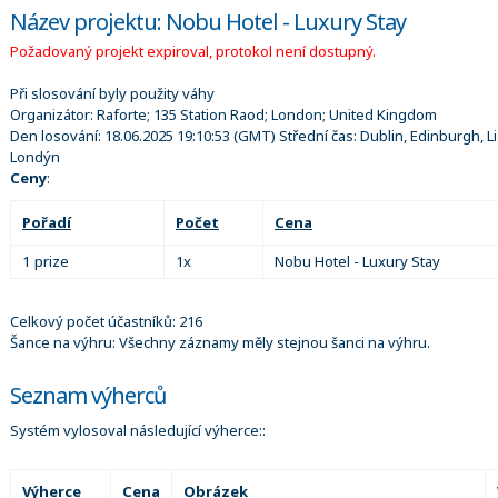
Název projektu: Nobu Hotel - Luxury Stay
Požadovaný projekt expiroval, protokol není dostupný.
Při slosování byly použity váhy
Organizátor:
Raforte; 135 Station Raod; London; United Kingdom
Den losování:
18.06.2025 19:10:53
(GMT) Střední čas: Dublin, Edinburgh, L
Londýn
Ceny
:
Pořadí
Počet
Cena
1 prize
1x
Nobu Hotel - Luxury Stay
Celkový počet účastníků: 216
Šance na výhru: Všechny záznamy měly stejnou šanci na výhru.
Seznam výherců
Systém vylosoval následující výherce::
Výherce
Cena
Obrázek