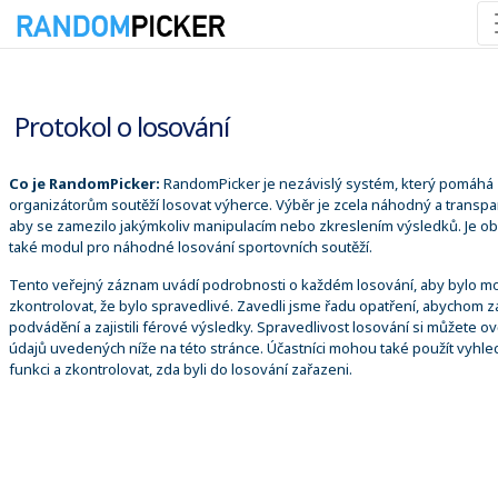
07.08.2026 5:45:44
Protokol o losování
Co je RandomPicker:
RandomPicker je nezávislý systém, který pomáhá
organizátorům soutěží losovat výherce. Výběr je zcela náhodný a transpa
aby se zamezilo jakýmkoliv manipulacím nebo zkreslením výsledků. Je o
také modul pro náhodné losování sportovních soutěží.
Tento veřejný záznam uvádí podrobnosti o každém losování, aby bylo m
zkontrolovat, že bylo spravedlivé. Zavedli jsme řadu opatření, abychom za
podvádění a zajistili férové výsledky. Spravedlivost losování si můžete ově
údajů uvedených níže na této stránce. Účastníci mohou také použít vyhle
funkci a zkontrolovat, zda byli do losování zařazeni.