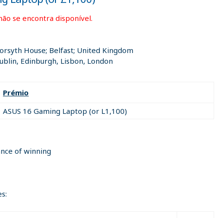
não se encontra disponível.
Forsyth House; Belfast; United Kingdom
blin, Edinburgh, Lisbon, London
Prémio
ASUS 16 Gaming Laptop (or L1,100)
ance of winning
s: