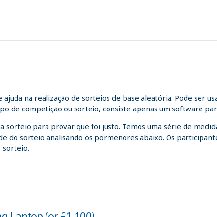
juda na realização de sorteios de base aleatória. Pode ser us
tipo de competição ou sorteio, consiste apenas um software para
da sorteio para provar que foi justo. Temos uma série de medida
idade do sorteio analisando os pormenores abaixo. Os participa
 sorteio.
g Laptop (or £1,100)