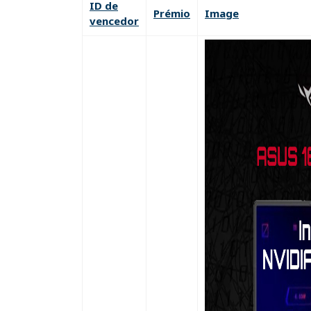
ID de
Prémio
Image
vencedor