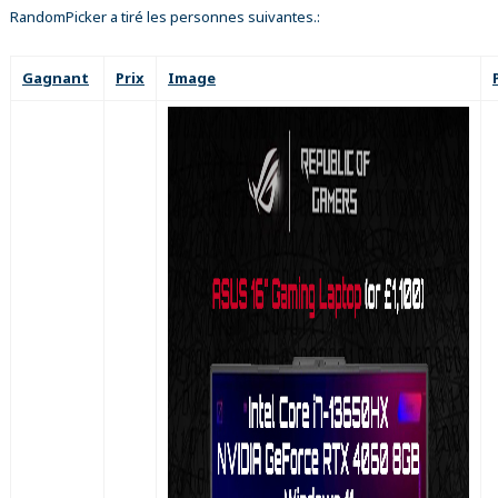
RandomPicker a tiré les personnes suivantes.:
Gagnant
Prix
Image