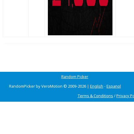
Random Picker
RandomPicker by VeroMotion © 2009-2026 |
English
-
Espanol
Terms & Conditions
/
Privacy Po