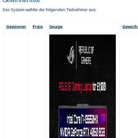
Das System wählte die folgenden Teilnehmer aus:
Gewinner
Preis
Image
Gewich