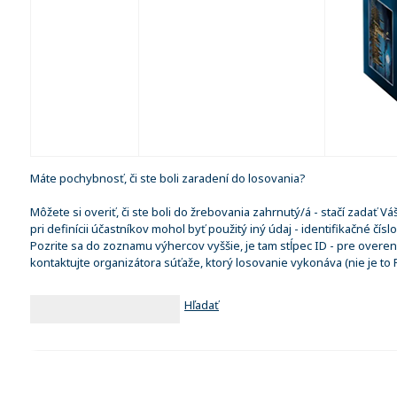
Máte pochybnosť, či ste boli zaradení do losovania?
Môžete si overiť, či ste boli do žrebovania zahrnutý/á - stačí zadať V
pri definícii účastníkov mohol byť použitý iný údaj - identifikačné čísl
Pozrite sa do zoznamu výhercov vyššie, je tam stĺpec ID - pre overe
kontaktujte organizátora súťaže, ktorý losovanie vykonáva (nie je to
Hľadať