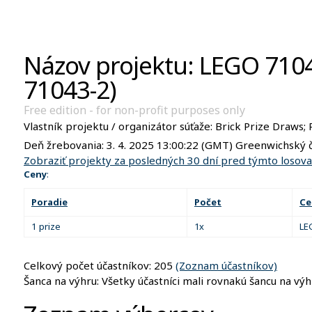
Názov projektu: LEGO 710
71043-2)
Free edition - for non-profit purposes only
Vlastník projektu / organizátor súťaže:
Brick Prize Draws;
Deň žrebovania:
3. 4. 2025 13:00:22
(GMT) Greenwichský ča
Zobraziť projekty za posledných 30 dní pred týmto losov
Ceny
:
Poradie
Počet
Ce
1 prize
1x
LE
Celkový počet účastníkov: 205
(Zoznam účastníkov)
Šanca na výhru: Všetky účastníci mali rovnakú šancu na výh