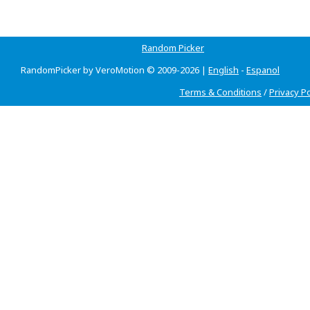
Random Picker
RandomPicker by VeroMotion © 2009-2026 |
English
-
Espanol
Terms & Conditions
/
Privacy Po