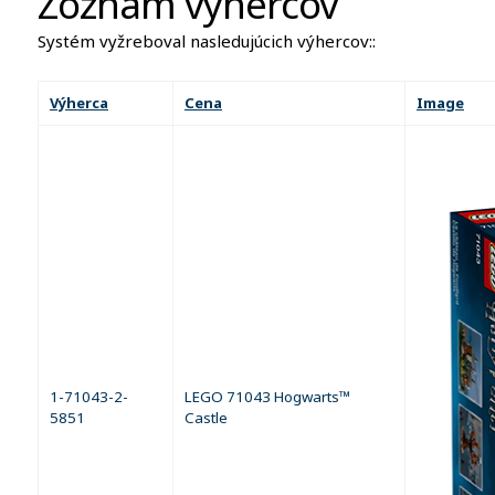
Zoznam výhercov
Systém vyžreboval nasledujúcich výhercov::
Výherca
Cena
Image
1-71043-2-
LEGO 71043 Hogwarts™
5851
Castle