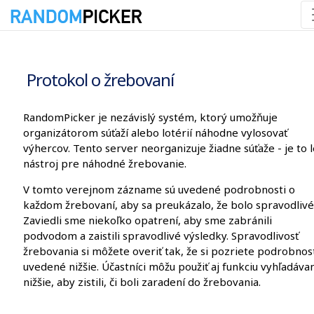
9. 8. 2026 12:53:36
Protokol o žrebovaní
RandomPicker je nezávislý systém, ktorý umožňuje
organizátorom súťaží alebo lotérií náhodne vylosovať
výhercov. Tento server neorganizuje žiadne súťaže - je to 
nástroj pre náhodné žrebovanie.
V tomto verejnom zázname sú uvedené podrobnosti o
každom žrebovaní, aby sa preukázalo, že bolo spravodlivé
Zaviedli sme niekoľko opatrení, aby sme zabránili
podvodom a zaistili spravodlivé výsledky. Spravodlivosť
žrebovania si môžete overiť tak, že si pozriete podrobnos
uvedené nižšie. Účastníci môžu použiť aj funkciu vyhľadáva
nižšie, aby zistili, či boli zaradení do žrebovania.