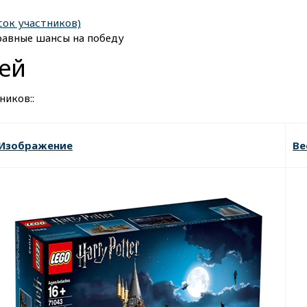
сок участников)
равные шансы на победу
ей
ников::
Изображение
Ве