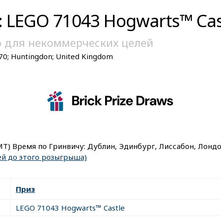
 LEGO 71043 Hogwarts™ Cast
о для некоммерческих целей
770; Huntingdon; United Kingdom
MT) Время по Гринвичу: Дублин, Эдинбург, Лиссабон, Лонд
ей до этого розыгрыша)
Приз
LEGO 71043 Hogwarts™ Castle