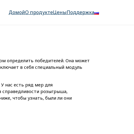
Домой
О продукте
Цены
Поддержка
ом определить победителей. Она может
включает в себя специальный модуль
У нас есть ряд мер для
в справедливости розыгрыша,
иже, чтобы узнать, были ли они