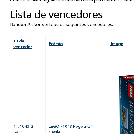
Lista de vencedores
RandomPicker sorteou os seguintes vencedores:
ID de
Prémio
Image
vencedor
1-71043-2-
LEGO 71043 Hogwarts™
5851
Castle