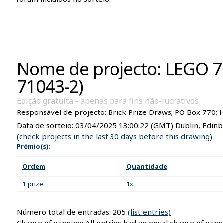
Nome de projecto: LEGO 7
71043-2)
Edição gratuita - apenas para fins não-lucrativos
Responsável de projecto:
Brick Prize Draws; PO Box 770;
Data de sorteio:
03/04/2025 13:00:22
(GMT) Dublin, Edinb
(check projects in the last 30 days before this drawing)
Prémio(s)
:
Ordem
Quantidade
1 prize
1x
Número total de entradas: 205
(list entries)
Chance of winning: All entries had an equal chance of winn