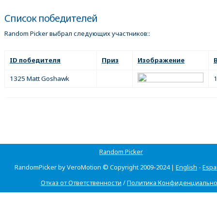
Список победителей
Random Picker выбрал следующих участников::
ID победителя
Приз
Изображение
1325 Matt Goshawk
1
Random Picker
RandomPicker by VeroMotion © Copyright 2009-2024 |
English
-
Espa
Отказ от Ответственности
/
Политика Конфиденциально