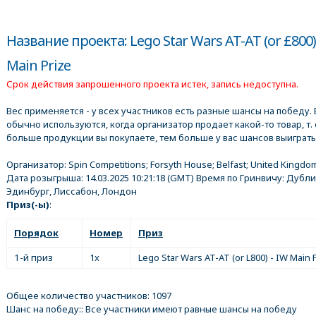
Название проекта: Lego Star Wars AT-AT (or £800)
Main Prize
Срок действия запрошенного проекта истек, запись недоступна.
Вес применяется - у всех участников есть разные шансы на победу. 
обычно используются, когда организатор продает какой-то товар, т. 
больше продукции вы покупаете, тем больше у вас шансов выиграть
Организатор:
Spin Competitions; Forsyth House; Belfast; United Kingdo
Дата розыгрыша:
14.03.2025 10:21:18
(GMT) Время по Гринвичу: Дубли
Эдинбург, Лиссабон, Лондон
Приз(-ы)
:
Порядок
Номер
Приз
1-й приз
1x
Lego Star Wars AT-AT (or L800) - IW Main 
Общее количество участников: 1097
Шанс на победу:: Все участники имеют равные шансы на победу