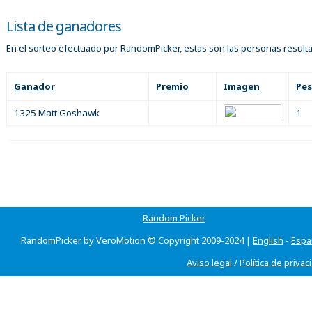
Lista de ganadores
En el sorteo efectuado por RandomPicker, estas son las personas result
Ganador
Premio
Imagen
Pe
1325 Matt Goshawk
1
Random Picker
RandomPicker by VeroMotion © Copyright 2009-2024 |
English
-
Espa
Aviso legal
/
Política de privac