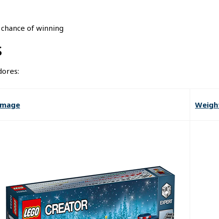
l chance of winning
s
dores:
Image
Weigh