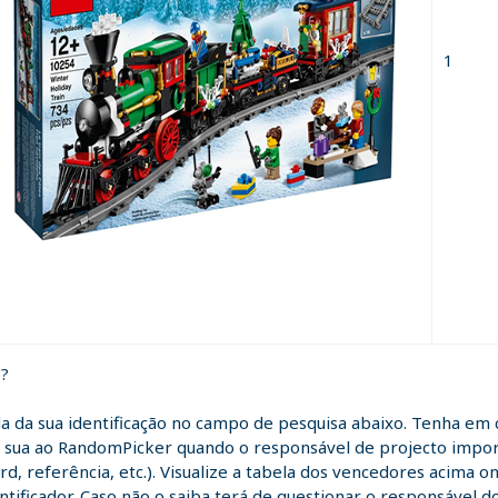
1
o?
da da sua identificação no campo de pesquisa abaixo. Tenha em 
sua ao RandomPicker quando o responsável de projecto importo
d, referência, etc.). Visualize a tabela dos vencedores acima on
ificador. Caso não o saiba terá de questionar o responsável do