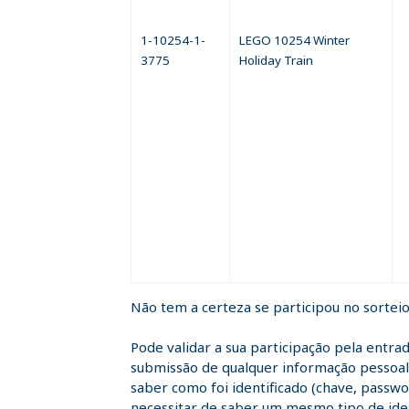
1-10254-1-
LEGO 10254 Winter
3775
Holiday Train
Não tem a certeza se participou no sortei
Pode validar a sua participação pela entra
submissão de qualquer informação pessoal 
saber como foi identificado (chave, passwor
necessitar de saber um mesmo tipo de ident