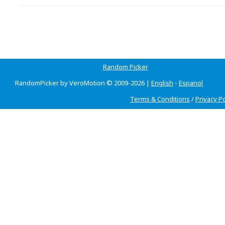
Random Picker
RandomPicker by VeroMotion © 2009-2026 |
English
-
Espanol
Terms & Conditions
/
Privacy Po