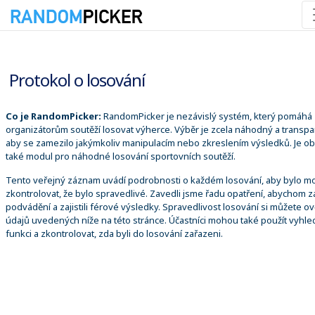
09.08.2026 7:59:58
Protokol o losování
Co je RandomPicker:
RandomPicker je nezávislý systém, který pomáhá
organizátorům soutěží losovat výherce. Výběr je zcela náhodný a transpa
aby se zamezilo jakýmkoliv manipulacím nebo zkreslením výsledků. Je o
také modul pro náhodné losování sportovních soutěží.
Tento veřejný záznam uvádí podrobnosti o každém losování, aby bylo m
zkontrolovat, že bylo spravedlivé. Zavedli jsme řadu opatření, abychom za
podvádění a zajistili férové výsledky. Spravedlivost losování si můžete ově
údajů uvedených níže na této stránce. Účastníci mohou také použít vyhle
funkci a zkontrolovat, zda byli do losování zařazeni.