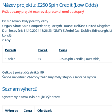
Název projektu: £250 Spin Credit (Low Odds)
Požadovaný projekt expiroval, protokol není dostupný.
Při slosování byly použity váhy
Organizátor:
Spin Competitions; Forsyth House; Belfast; United Kingdom
Den losování:
14.10.2024 18:26:23
(GMT) Střední čas: Dublin, Edinburgh, L
Londýn
Ceny
:
Pořadí
Počet
Cena
1 prize
1x
L250 Spin Credit (Low Odds)
Celkový počet účastníků: 99
Šance na výhru: Všechny záznamy měly stejnou šanci na výhru.
Seznam výherců
Systém vylosoval následující výherce::
Výherce
Cena
Obrázek