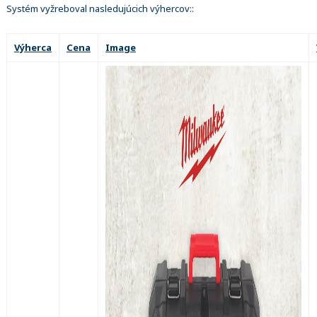
Systém vyžreboval nasledujúcich výhercov::
Výherca
Cena
Image