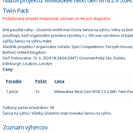
Názov projektu: Milwaukee Next Gen M18 2 X 5.0A
Twin Pack
Požadovaný projekt exspiroval, záznam už nie je k dispozícii.
Boli použité váhy - účastníci mohli mať rôzne šance na výhru. Váhy sa be
používajú, keď organizátor predáva výrobky, t. j. čím viac výrobkov si kúpi
väčšiu šancu na výhru máte.
Vlastník projektu / organizátor súťaže:
Spin Competitions; Forsyth House;
Belfast; United Kingdom
Deň žrebovania:
13. 6. 2024 18:24:04
(GMT) Greenwichský čas: Dublin,
Edinburgh, Lisabon, Londýn
Ceny
:
Poradie
Počet
Cena
1 prize
1x
Milwaukee Next Gen M18 2 X 5.0Ah Twin Pa
Celkový počet účastníkov: 99
Šanca na výhru: Všetky účastníci mali rovnakú šancu na výhru
Zoznam výhercov