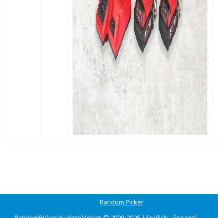
Random Picker
RandomPicker by VeroMotion © 2009-2026 |
English
-
Espanol