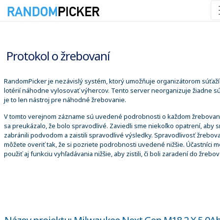
7. 8. 2026 3:38:36
Protokol o žrebovaní
RandomPicker je nezávislý systém, ktorý umožňuje organizátorom súťaží
lotérií náhodne vylosovať výhercov. Tento server neorganizuje žiadne sú
je to len nástroj pre náhodné žrebovanie.
V tomto verejnom zázname sú uvedené podrobnosti o každom žrebovaní
sa preukázalo, že bolo spravodlivé. Zaviedli sme niekoľko opatrení, aby 
zabránili podvodom a zaistili spravodlivé výsledky. Spravodlivosť žrebova
môžete overiť tak, že si pozriete podrobnosti uvedené nižšie. Účastníci 
použiť aj funkciu vyhľadávania nižšie, aby zistili, či boli zaradení do žrebov