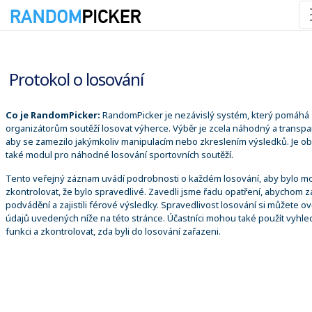
07.08.2026 12:45:44
Protokol o losování
Co je RandomPicker:
RandomPicker je nezávislý systém, který pomáhá
organizátorům soutěží losovat výherce. Výběr je zcela náhodný a transpa
aby se zamezilo jakýmkoliv manipulacím nebo zkreslením výsledků. Je o
také modul pro náhodné losování sportovních soutěží.
Tento veřejný záznam uvádí podrobnosti o každém losování, aby bylo m
zkontrolovat, že bylo spravedlivé. Zavedli jsme řadu opatření, abychom za
podvádění a zajistili férové výsledky. Spravedlivost losování si můžete ově
údajů uvedených níže na této stránce. Účastníci mohou také použít vyhle
funkci a zkontrolovat, zda byli do losování zařazeni.