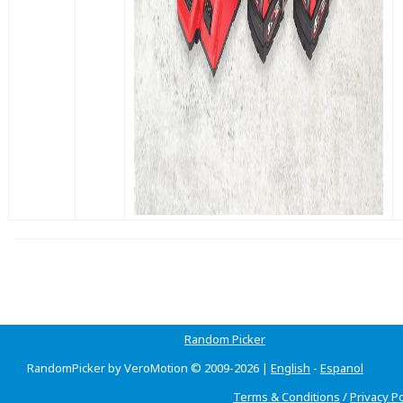
Random Picker
RandomPicker by VeroMotion © 2009-2026 |
English
-
Espanol
Terms & Conditions
/
Privacy Po