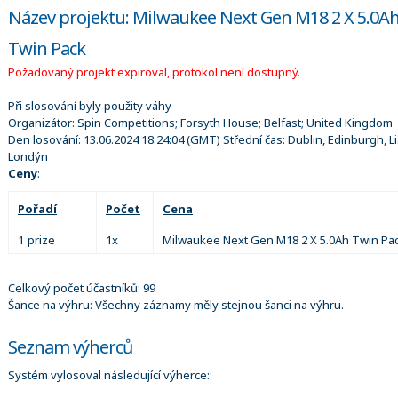
Název projektu: Milwaukee Next Gen M18 2 X 5.0A
Twin Pack
Požadovaný projekt expiroval, protokol není dostupný.
Při slosování byly použity váhy
Organizátor:
Spin Competitions; Forsyth House; Belfast; United Kingdom
Den losování:
13.06.2024 18:24:04
(GMT) Střední čas: Dublin, Edinburgh, L
Londýn
Ceny
:
Pořadí
Počet
Cena
1 prize
1x
Milwaukee Next Gen M18 2 X 5.0Ah Twin Pa
Celkový počet účastníků: 99
Šance na výhru: Všechny záznamy měly stejnou šanci na výhru.
Seznam výherců
Systém vylosoval následující výherce::