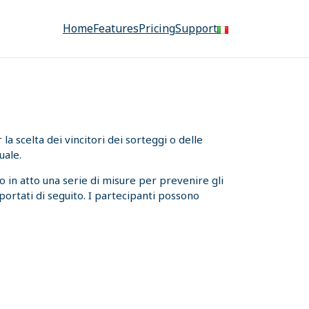
Home
Features
Pricing
Support
a scelta dei vincitori dei sorteggi o delle
uale.
 in atto una serie di misure per prevenire gli
iportati di seguito. I partecipanti possono