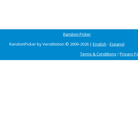
Random Picker
RandomPicker by VeroMotion © 2009-2026 |
English
-
Espanol
Terms & Conditions
/
Privacy Po