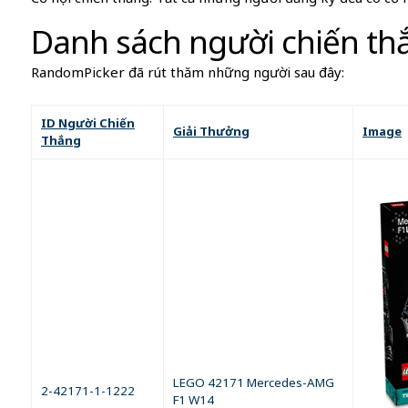
Danh sách người chiến th
RandomPicker đã rút thăm những người sau đây:
ID Người Chiến
Giải Thưởng
Image
Thắng
LEGO 42171 Mercedes-AMG
2-42171-1-1222
F1 W14