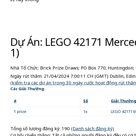
Dự Án: LEGO 42171 Merce
1)
Nhà Tổ Chức:
Brick Prize Draws; PO Box 770; Huntingdon
Ngày rút thăm:
21/04/2024 7:00:11 CH
(GMT) Dublin, Edin
(kiểm tra các dự án trong 30 ngày rước hoạt động rút thă
Các Giải Thưởng
:
#
Số
Giải Thưởn
1 prize
1x
LEGO 42171 
Tổng số lượng đăng ký: 190
(Danh sách đăng ký)
Cơ hội chiến thắng: Tất cả những người đăng ký đều có cơ 