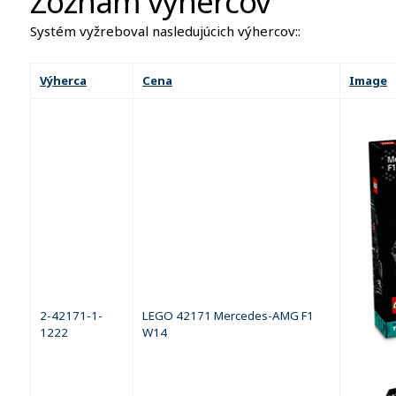
Zoznam výhercov
Systém vyžreboval nasledujúcich výhercov::
Výherca
Cena
Image
2-42171-1-
LEGO 42171 Mercedes-AMG F1
1222
W14