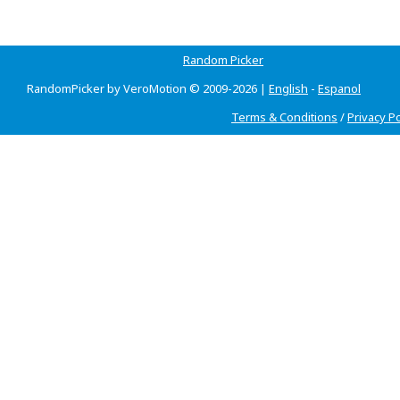
Random Picker
RandomPicker by VeroMotion © 2009-2026 |
English
-
Espanol
Terms & Conditions
/
Privacy Po