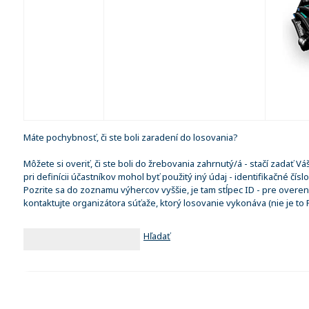
Máte pochybnosť, či ste boli zaradení do losovania?
Môžete si overiť, či ste boli do žrebovania zahrnutý/á - stačí zadať V
pri definícii účastníkov mohol byť použitý iný údaj - identifikačné čísl
Pozrite sa do zoznamu výhercov vyššie, je tam stĺpec ID - pre overe
kontaktujte organizátora súťaže, ktorý losovanie vykonáva (nie je to
Hľadať