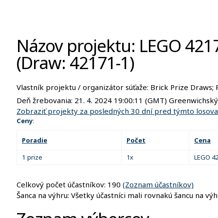
Názov projektu: LEGO 42
(Draw: 42171-1)
Vlastník projektu / organizátor súťaže:
Brick Prize Draws;
Deň žrebovania:
21. 4. 2024 19:00:11
(GMT) Greenwichský č
Zobraziť projekty za posledných 30 dní pred týmto losov
Ceny
:
Poradie
Počet
Cena
1 prize
1x
LEGO 4
Celkový počet účastníkov: 190
(Zoznam účastníkov)
Šanca na výhru: Všetky účastníci mali rovnakú šancu na výh