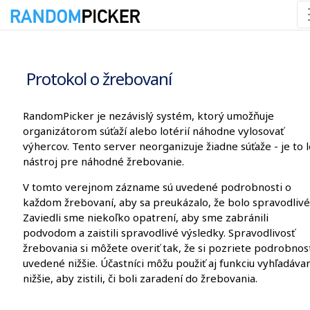
9. 8. 2026 1:48:11
Protokol o žrebovaní
RandomPicker je nezávislý systém, ktorý umožňuje
organizátorom súťaží alebo lotérií náhodne vylosovať
výhercov. Tento server neorganizuje žiadne súťaže - je to 
nástroj pre náhodné žrebovanie.
V tomto verejnom zázname sú uvedené podrobnosti o
každom žrebovaní, aby sa preukázalo, že bolo spravodlivé
Zaviedli sme niekoľko opatrení, aby sme zabránili
podvodom a zaistili spravodlivé výsledky. Spravodlivosť
žrebovania si môžete overiť tak, že si pozriete podrobnos
uvedené nižšie. Účastníci môžu použiť aj funkciu vyhľadáva
nižšie, aby zistili, či boli zaradení do žrebovania.