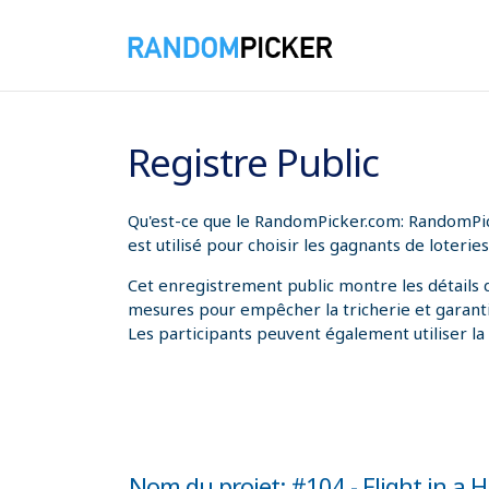
08/08/2026 08:34:28
Registre Public
Qu'est-ce que le RandomPicker.com: RandomPicke
est utilisé pour choisir les gagnants de loter
Cet enregistrement public montre les détails d
mesures pour empêcher la tricherie et garantir 
Les participants peuvent également utiliser la f
Nom du projet: #104 - Flight in a 