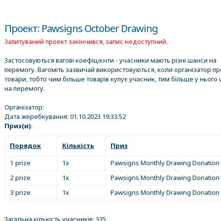
Проект: Pawsigns October Drawing
Запитуваний проект закінчився, запис недоступний.
Застосовуються вагові коефіцієнти - учасники мають різні шанси на
перемогу. Вагоміть зазвичай використовуються, коли організатор п
товари, тобто чим більше товарів купує учасник, тим більше у нього 
на перемогу.
Організатор:
Дата жеребкування:
01.10.2023 19:33:52
Приз(и)
:
Порядок
Кількість
Приз
1 prize
1x
Pawsigns Monthly Drawing Donation
2 prize
1x
Pawsigns Monthly Drawing Donation
3 prize
1x
Pawsigns Monthly Drawing Donation
Загальна кількість учасників: 335