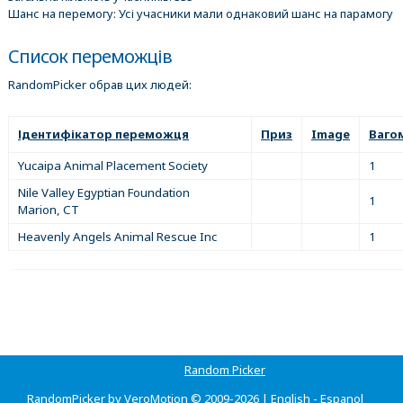
Шанс на перемогу: Усі учасники мали однаковий шанс на парамогу
Список переможців
RandomPicker обрав цих людей:
Ідентифікатор переможця
Приз
Image
Ваго
Yucaipa Animal Placement Society
1
Nile Valley Egyptian Foundation
1
Marion, CT
Heavenly Angels Animal Rescue Inc
1
Random Picker
RandomPicker by VeroMotion © 2009-2026 |
English
-
Espanol