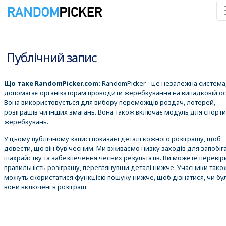
10.08.2026 8:24:03
Публічний запис
Що таке RandomPicker.com:
RandomPicker - це незалежна система,
допомагає організаторам проводити жеребкування на випадковій ос
Вона використовується для вибору переможців роздач, лотерей,
розіграшів чи інших змагань. Вона також включає модуль для спорт
жеребкувань.
У цьому публічному записі показані деталі кожного розіграшу, щоб
довести, що він був чесним. Ми вживаємо низку заходів для запобіг
шахрайству та забезпечення чесних результатів. Ви можете перевір
правильність розіграшу, переглянувши деталі нижче. Учасники тако
можуть скористатися функцією пошуку нижче, щоб дізнатися, чи бу
вони включені в розіграш.