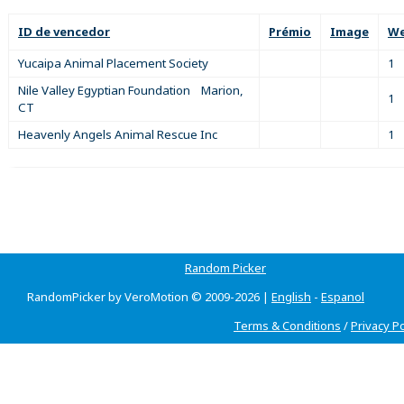
ID de vencedor
Prémio
Image
We
Yucaipa Animal Placement Society
1
Nile Valley Egyptian Foundation Marion,
1
CT
Heavenly Angels Animal Rescue Inc
1
Random Picker
RandomPicker by VeroMotion © 2009-2026 |
English
-
Espanol
Terms & Conditions
/
Privacy Po