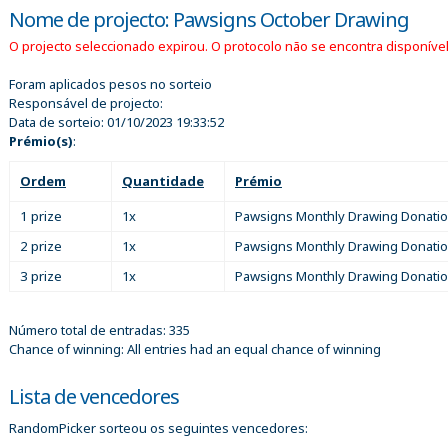
Nome de projecto: Pawsigns October Drawing
O projecto seleccionado expirou. O protocolo não se encontra disponível
Foram aplicados pesos no sorteio
Responsável de projecto:
Data de sorteio:
01/10/2023 19:33:52
Prémio(s)
:
Ordem
Quantidade
Prémio
1 prize
1x
Pawsigns Monthly Drawing Donati
2 prize
1x
Pawsigns Monthly Drawing Donati
3 prize
1x
Pawsigns Monthly Drawing Donati
Número total de entradas: 335
Chance of winning: All entries had an equal chance of winning
Lista de vencedores
RandomPicker sorteou os seguintes vencedores: