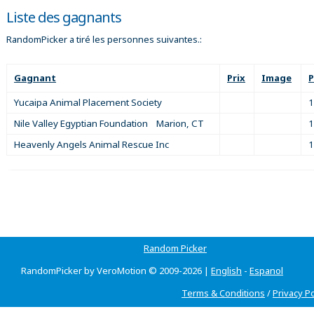
Liste des gagnants
RandomPicker a tiré les personnes suivantes.:
Gagnant
Prix
Image
P
Yucaipa Animal Placement Society
1
Nile Valley Egyptian Foundation Marion, CT
1
Heavenly Angels Animal Rescue Inc
1
Random Picker
RandomPicker by VeroMotion © 2009-2026 |
English
-
Espanol
Terms & Conditions
/
Privacy Po