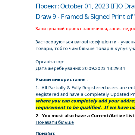
Проект: October 01, 2023 IFIO Draw
Draw 9 - Framed & Signed Print of 
Запитуваний проект закінчився, запис недо
Застосовуються вагові коефіцієнти - учасн
товари, тобто чим більше товарів купує уч
Організатор:
Дата жеребкування:
30.09.2023 13:29:34
Умови використання
:
1. All Partially & Fully Registered users are 
Registered and have a Completely Updated Pro
where you can completely add your address
requirement to be qualified. If we have n
2. You must also have a Current/Active Lis
Показати більше
Приз(и)
: