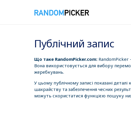
07.08.2026 20:24:43
Публічний запис
Що таке RandomPicker.com:
RandomPicker 
Вона використовується для вибору перемож
жеребкувань.
У цьому публічному записі показані деталі
шахрайству та забезпечення чесних результ
можуть скористатися функцією пошуку нижч