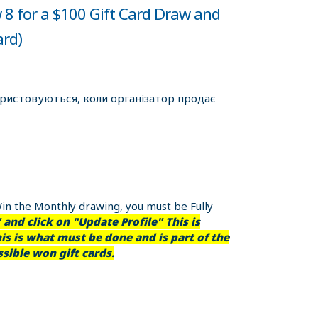
w 8 for a $100 Gift Card Draw and
ard)
ористовуються, коли організатор продає
Win the Monthly drawing, you must be Fully
and click on "Update Profile" This is
is is what must be done and is part of the
sible won gift cards.