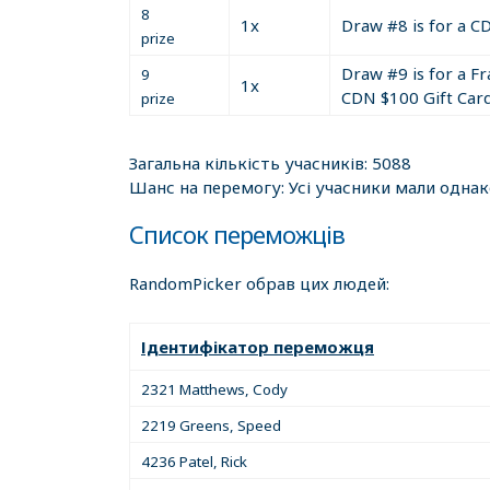
8
1x
Draw #8 is for a C
Sample Canadian Skill Testing Math Question
prize
Draw #9 is for a F
9
What is (155 plus 33) divided by 2?
1x
CDN $100 Gift Car
prize
The above math question is a sample. You must
Загальна кількість учасників: 5088
Your correct answer to the above math questio
Шанс на перемогу: Усі учасники мали одна
The entry rules!!
Список переможців
You must fully register (on the registration/si
RandomPicker обрав цих людей:
You must place a Free or Paid listing anywhere 
(https://twitter.com/IFIOCanada)!
Ідентифікатор переможця
2321 Matthews, Cody
2219 Greens, Speed
4236 Patel, Rick