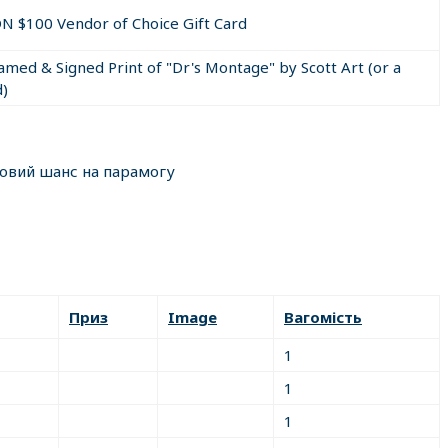
DN $100 Vendor of Choice Gift Card
ramed & Signed Print of "Dr's Montage" by Scott Art (or a
d)
 correctly answer the math question in the email sent to you i
n must be included in your return email to qualify for the priz
ковий шанс на парамогу
gn up page) on www.ifio.ca (including full contact information) to
on IFIO and be active (classified's, Directories, Real Estate, et
Приз
Image
Вагомість
1
1
1