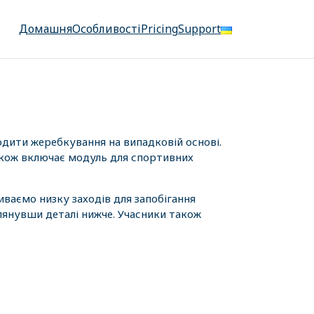
Домашня
Особливості
Pricing
Support
одити жеребкування на випадковій основі.
також включає модуль для спортивних
иваємо низку заходів для запобігання
лянувши деталі нижче. Учасники також