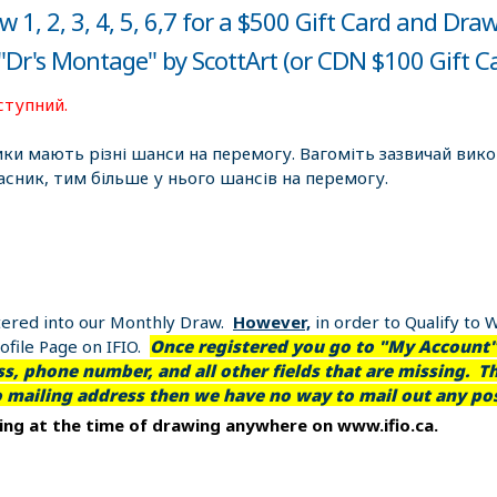
 1, 2, 3, 4, 5, 6,7 for a $500 Gift Card and Dra
"Dr's Montage" by ScottArt (or CDN $100 Gift C
ступний.
ики мають різні шанси на перемогу. Вагоміть зазвичай вик
асник, тим більше у нього шансів на перемогу.
entered into our Monthly Draw.
However,
in order to Qualify to 
file Page on IFIO.
Once registered you go to "My Account" 
, phone number, and all other fields that are missing. Th
o mailing address then we have no way to mail out any pos
ting at the time of drawing anywhere on www.ifio.ca.