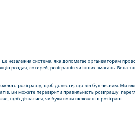
- це незалежна система, яка допомагає організаторам пров
ців роздач, лотерей, розіграшів чи інших змагань. Вона 
 кожного розіграшу, щоб довести, що він був чесним. Ми вж
атів. Ви можете перевірити правильність розіграшу, перег
е, щоб дізнатися, чи були вони включені в розіграш.