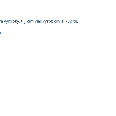
 výrobky, t. j. čím viac výrobkov si kúpite,
m