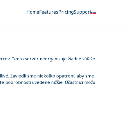
Home
Features
Pricing
Support
rcov. Tento server neorganizuje žiadne súťaže
ivé. Zaviedli sme niekoľko opatrení, aby sme
iete podrobnosti uvedené nižšie. Účastníci môžu