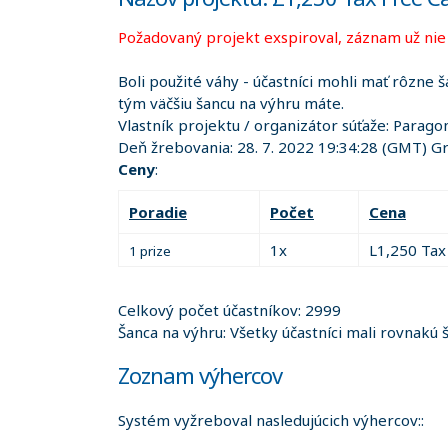
Požadovaný projekt exspiroval, záznam už nie j
Boli použité váhy - účastníci mohli mať rôzne š
tým väčšiu šancu na výhru máte.
Vlastník projektu / organizátor súťaže:
Paragon
Deň žrebovania:
28. 7. 2022 19:34:28
(GMT) Gr
Ceny
:
Poradie
Počet
Cena
1x
L1,250 Tax
1 prize
Celkový počet účastníkov: 2999
Šanca na výhru: Všetky účastníci mali rovnakú 
Zoznam výhercov
Systém vyžreboval nasledujúcich výhercov::