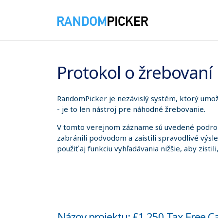
8. 8. 2026 10:07:26
Protokol o žrebovaní
RandomPicker je nezávislý systém, ktorý umožň
- je to len nástroj pre náhodné žrebovanie.
V tomto verejnom zázname sú uvedené podrobno
zabránili podvodom a zaistili spravodlivé výsl
použiť aj funkciu vyhľadávania nižšie, aby zistil
Názov projektu: £1,250 Tax Free Ca