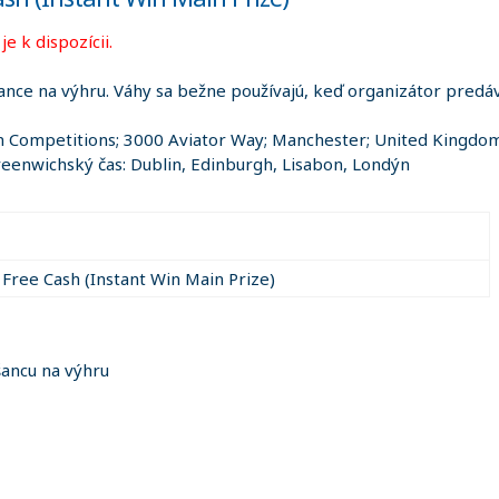
e k dispozícii.
ance na výhru. Váhy sa bežne používajú, keď organizátor predáva
 Competitions; 3000 Aviator Way; Manchester; United Kingdo
eenwichský čas: Dublin, Edinburgh, Lisabon, Londýn
 Free Cash (Instant Win Main Prize)
šancu na výhru