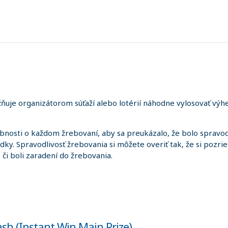
uje organizátorom súťaží alebo lotérií náhodne vylosovať výhe
sti o každom žrebovaní, aby sa preukázalo, že bolo spravodl
edky. Spravodlivosť žrebovania si môžete overiť tak, že si pozr
i, či boli zaradení do žrebovania.
sh (Instant Win Main Prize)