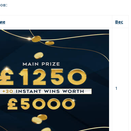
ов::
ие
Вес
1