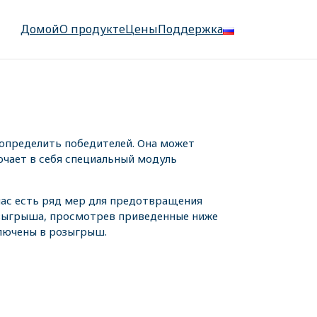
Домой
О продукте
Цены
Поддержка
определить победителей. Она может
ючает в себя специальный модуль
 нас есть ряд мер для предотвращения
озыгрыша, просмотрев приведенные ниже
ключены в розыгрыш.