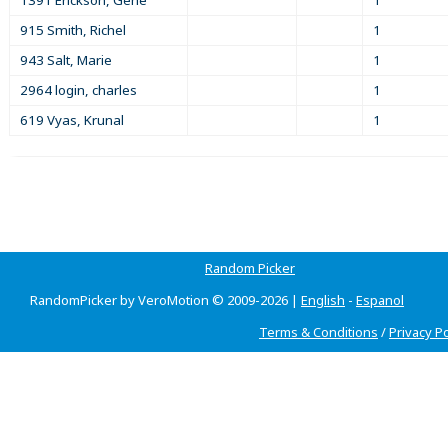
915 Smith, Richel
1
943 Salt, Marie
1
2964 login, charles
1
619 Vyas, Krunal
1
Random Picker
RandomPicker by VeroMotion © 2009-2026 |
English
-
Espanol
Terms & Conditions
/
Privacy Po