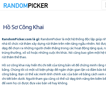
07/08/2026 11:18:40 CH
Hồ Sơ Công Khai
RandomPicker.com là gì:
RandomPicker là một hệ thống độc lập giúp 
nhà tổ chức rút thăm xây dựng rút thăm trên nền tảng ngẫu nhiên. Nó đư
dụng để chọn ra những người chiến thắng trong các hoạt động tặng quà, r
trúng thưởng, xổ số hoặc những cuộc thi khác. Nó cũng bao gồm một hệ 
rút thăm thể thao.
Hồ sơ công khai này hiển thị chi tiết của từng bản vẽ để chứng minh rằng
bằng. Chúng tôi có một số biện pháp để ngăn chặn gian lận và đảm bảo k
công bằng. Bạn có thể xác minh tính chính xác của bản vẽ bằng cách xem 
chi tiết bên dưới. Người tham gia cũng có thể sử dụng tính năng tìm kiếm b
để xem họ có được đưa vào bản vẽ hay không.