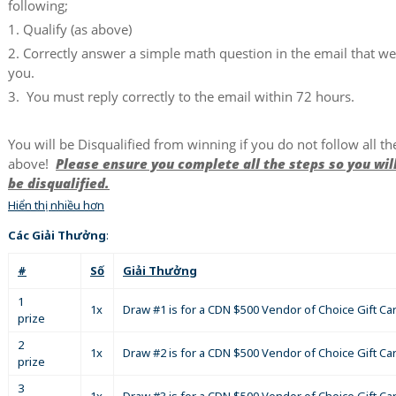
following;
1. Qualify (as above)
2. Correctly answer a simple math question in the email that w
you.
3. You must reply correctly to the email within 72 hours.
You will be Disqualified from winning if you do not follow all th
above!
Please ensure you complete all the steps so you wil
be disqualified.
Hiển thị nhiều hơn
Các Giải Thưởng
:
#
Số
Giải Thưởng
1
1x
Draw #1 is for a CDN $500 Vendor of Choice Gift Car
prize
2
1x
Draw #2 is for a CDN $500 Vendor of Choice Gift Car
prize
3
1x
Draw #3 is for a CDN $500 Vendor of Choice Gift Car