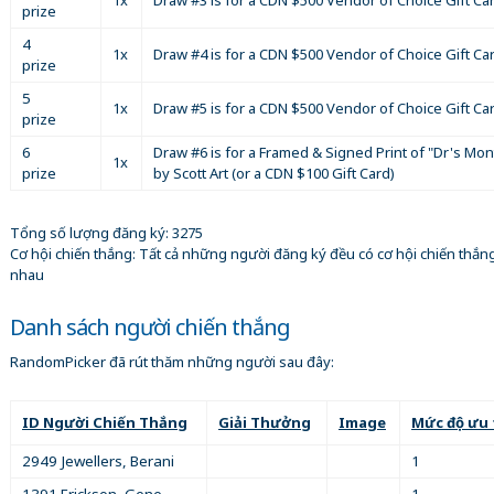
prize
4
1x
Draw #4 is for a CDN $500 Vendor of Choice Gift Car
prize
5
1x
Draw #5 is for a CDN $500 Vendor of Choice Gift Car
prize
6
Draw #6 is for a Framed & Signed Print of "Dr's Mo
1x
prize
by Scott Art (or a CDN $100 Gift Card)
Tổng số lượng đăng ký: 3275
Cơ hội chiến thắng: Tất cả những người đăng ký đều có cơ hội chiến thắn
nhau
Danh sách người chiến thắng
RandomPicker đã rút thăm những người sau đây:
ID Người Chiến Thắng
Giải Thưởng
Image
Mức độ ưu 
2949 Jewellers, Berani
1
1391 Erickson, Gene
1