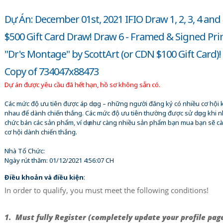
Dự Án: December 01st, 2021 IFIO Draw 1, 2, 3, 4 and 
$500 Gift Card Draw! Draw 6 - Framed & Signed Prin
"Dr's Montage" by ScottArt (or CDN $100 Gift Card)! 
Copy of 734047x88473
Dự án được yêu cầu đã hết hạn, hồ sơ không sẵn có.
Các mức độ ưu tiên được áp dụng – những người đăng ký có nhiều cơ hội 
nhau để dành chiến thắng. Các mức độ ưu tiên thường được sử dụng khi n
chức bán các sản phẩm, ví dụ như càng nhiều sản phẩm bạn mua bạn sẽ c
cơ hội dành chiến thắng.
Nhà Tổ Chức:
Ngày rút thăm:
01/12/2021 4:56:07 CH
Điều khoản và điều kiện
:
In order to qualify, you must meet the following conditions!
1. Must fully Register (completely update your profile pag