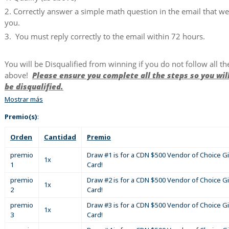
2. Correctly answer a simple math question in the email that w
you.
3. You must reply correctly to the email within 72 hours.
You will be Disqualified from winning if you do not follow all th
above!
Please ensure you complete all the steps so you wil
be disqualified.
Mostrar más
Premio(s)
:
Orden
Cantidad
Premio
premio
Draw #1 is for a CDN $500 Vendor of Choice Gi
1x
1
Card!
premio
Draw #2 is for a CDN $500 Vendor of Choice Gi
1x
2
Card!
premio
Draw #3 is for a CDN $500 Vendor of Choice Gi
1x
3
Card!