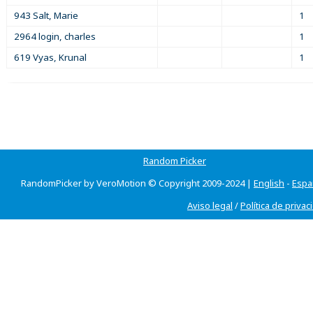
943 Salt, Marie
1
2964 login, charles
1
619 Vyas, Krunal
1
Random Picker
RandomPicker by VeroMotion © Copyright 2009-2024 |
English
-
Espa
Aviso legal
/
Política de privac