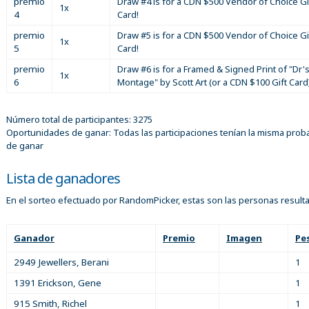
premio
Draw #4 is for a CDN $500 Vendor of Choice Gi
1x
4
Card!
premio
Draw #5 is for a CDN $500 Vendor of Choice Gi
1x
5
Card!
premio
Draw #6 is for a Framed & Signed Print of "Dr'
1x
6
Montage" by Scott Art (or a CDN $100 Gift Card
Número total de participantes: 3275
Oportunidades de ganar: Todas las participaciones tenían la misma proba
de ganar
Lista de ganadores
En el sorteo efectuado por RandomPicker, estas son las personas result
Ganador
Premio
Imagen
Pe
2949 Jewellers, Berani
1
1391 Erickson, Gene
1
915 Smith, Richel
1