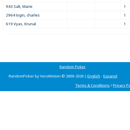
943 Salt, Marie
1
2964 login, charles
1
619 Vyas, Krunal
1
Random Picker
RandomPicker by VeroMotion © 2009-2026 |
English
-
Espanol
Terms & Conditions
/
Privacy Po