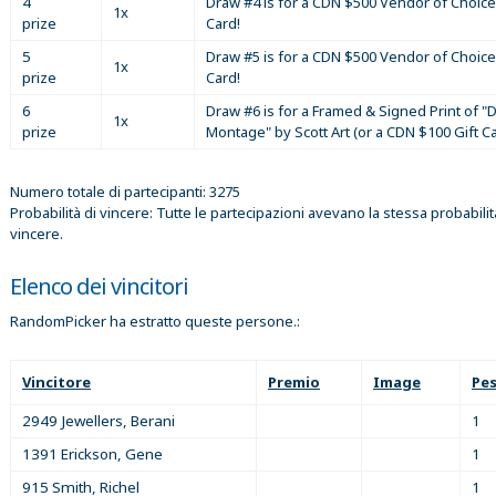
4
Draw #4 is for a CDN $500 Vendor of Choice
1x
prize
Card!
5
Draw #5 is for a CDN $500 Vendor of Choice
1x
prize
Card!
6
Draw #6 is for a Framed & Signed Print of "D
1x
prize
Montage" by Scott Art (or a CDN $100 Gift C
Numero totale di partecipanti: 3275
Probabilità di vincere: Tutte le partecipazioni avevano la stessa probabilit
vincere.
Elenco dei vincitori
RandomPicker ha estratto queste persone.:
Vincitore
Premio
Image
Pe
2949 Jewellers, Berani
1
1391 Erickson, Gene
1
915 Smith, Richel
1