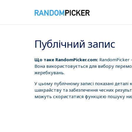
06.08.2026 16:33:44
Публічний запис
Що таке RandomPicker.com:
RandomPicker 
Вона використовується для вибору перемож
жеребкувань.
У цьому публічному записі показані деталі
шахрайству та забезпечення чесних результ
можуть скористатися функцією пошуку нижч