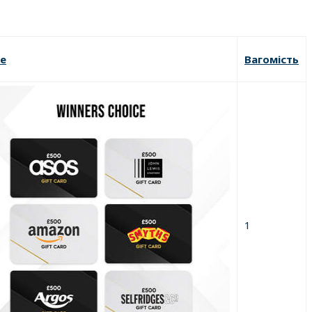
e
Вагомість
1