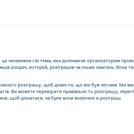
- це незалежна система, яка допомагає організаторам пров
ців роздач, лотерей, розіграшів чи інших змагань. Вона 
 кожного розіграшу, щоб довести, що він був чесним. Ми вж
атів. Ви можете перевірити правильність розіграшу, перег
е, щоб дізнатися, чи були вони включені в розіграш.