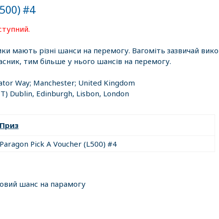
£500) #4
ступний.
ики мають різні шанси на перемогу. Вагоміть зазвичай вик
асник, тим більше у нього шансів на перемогу.
ator Way; Manchester; United Kingdom
T) Dublin, Edinburgh, Lisbon, London
Приз
Paragon Pick A Voucher (L500) #4
ковий шанс на парамогу