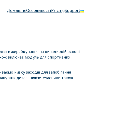
Домашня
Особливості
Pricing
Support
одити жеребкування на випадковій основі.
також включає модуль для спортивних
иваємо низку заходів для запобігання
лянувши деталі нижче. Учасники також