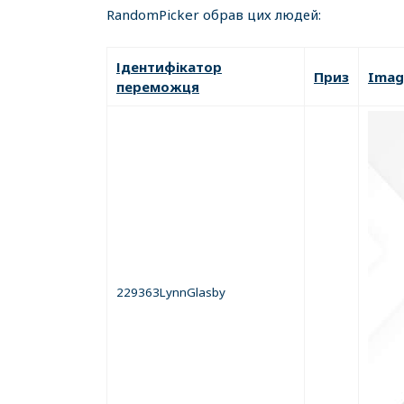
RandomPicker обрав цих людей:
Ідентифікатор
Приз
Imag
переможця
229363LynnGlasby