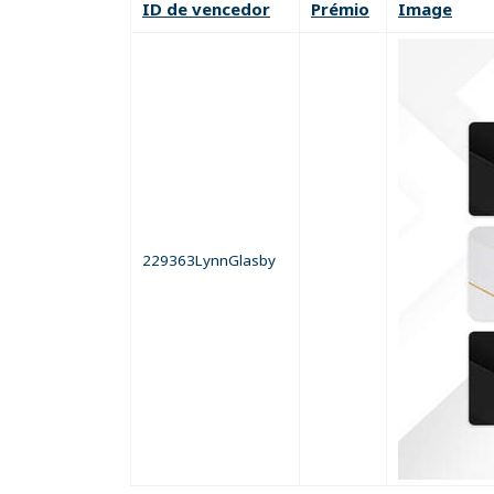
ID de vencedor
Prémio
Image
229363LynnGlasby