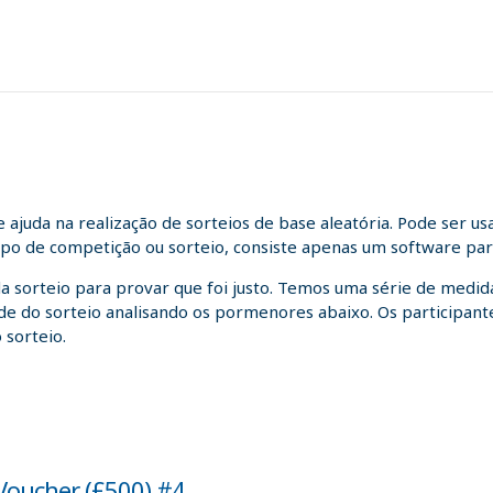
juda na realização de sorteios de base aleatória. Pode ser us
tipo de competição ou sorteio, consiste apenas um software para
da sorteio para provar que foi justo. Temos uma série de medida
idade do sorteio analisando os pormenores abaixo. Os participa
 sorteio.
Voucher (£500) #4