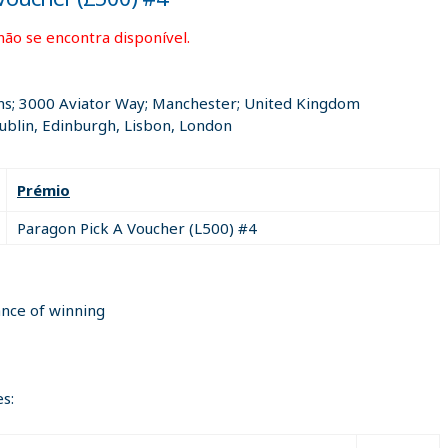
não se encontra disponível.
s; 3000 Aviator Way; Manchester; United Kingdom
blin, Edinburgh, Lisbon, London
Prémio
Paragon Pick A Voucher (L500) #4
ance of winning
s: