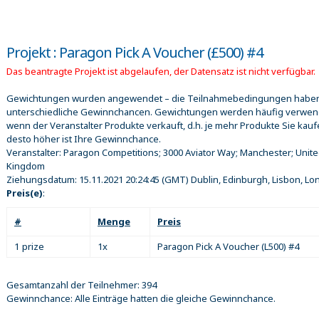
Projekt : Paragon Pick A Voucher (£500) #4
Das beantragte Projekt ist abgelaufen, der Datensatz ist nicht verfügbar.
Gewichtungen wurden angewendet – die Teilnahmebedingungen habe
unterschiedliche Gewinnchancen. Gewichtungen werden häufig verwen
wenn der Veranstalter Produkte verkauft, d.h. je mehr Produkte Sie kauf
desto höher ist Ihre Gewinnchance.
Veranstalter:
Paragon Competitions; 3000 Aviator Way; Manchester; Unit
Kingdom
Ziehungsdatum:
15.11.2021 20:24:45
(GMT) Dublin, Edinburgh, Lisbon, L
Preis(e)
:
#
Menge
Preis
1 prize
1x
Paragon Pick A Voucher (L500) #4
Gesamtanzahl der Teilnehmer: 394
Gewinnchance: Alle Einträge hatten die gleiche Gewinnchance.