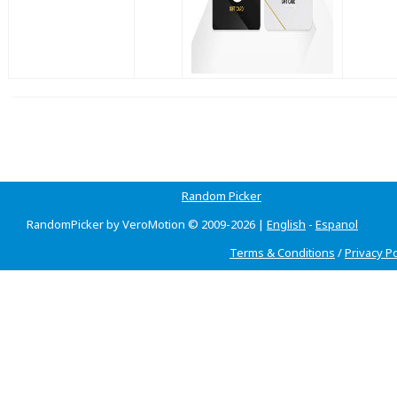
Random Picker
RandomPicker by VeroMotion © 2009-2026 |
English
-
Espanol
Terms & Conditions
/
Privacy Po