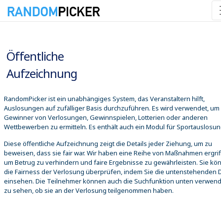
07.08.2026 03:37:07
Öffentliche
Aufzeichnung
RandomPicker ist ein unabhängiges System, das Veranstaltern hilft,
Auslosungen auf zufälliger Basis durchzuführen. Es wird verwendet, um
Gewinner von Verlosungen, Gewinnspielen, Lotterien oder anderen
Wettbewerben zu ermitteln. Es enthält auch ein Modul für Sportauslosu
Diese öffentliche Aufzeichnung zeigt die Details jeder Ziehung, um zu
beweisen, dass sie fair war. Wir haben eine Reihe von Maßnahmen ergrif
um Betrug zu verhindern und faire Ergebnisse zu gewährleisten. Sie kö
die Fairness der Verlosung überprüfen, indem Sie die untenstehenden D
einsehen. Die Teilnehmer können auch die Suchfunktion unten verwen
zu sehen, ob sie an der Verlosung teilgenommen haben.