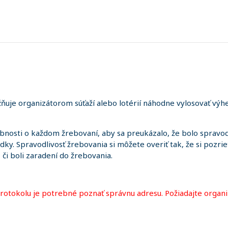
uje organizátorom súťaží alebo lotérií náhodne vylosovať výhe
sti o každom žrebovaní, aby sa preukázalo, že bolo spravodl
edky. Spravodlivosť žrebovania si môžete overiť tak, že si pozr
i, či boli zaradení do žrebovania.
protokolu je potrebné poznať správnu adresu. Požiadajte organi