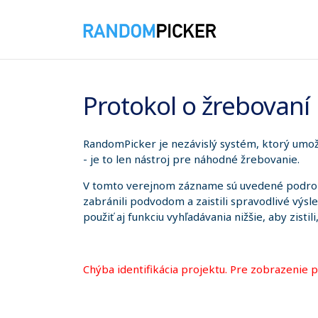
7. 8. 2026 5:11:59
Protokol o žrebovaní
RandomPicker je nezávislý systém, ktorý umožň
- je to len nástroj pre náhodné žrebovanie.
V tomto verejnom zázname sú uvedené podrobno
zabránili podvodom a zaistili spravodlivé výsl
použiť aj funkciu vyhľadávania nižšie, aby zistil
Chýba identifikácia projektu. Pre zobrazenie 