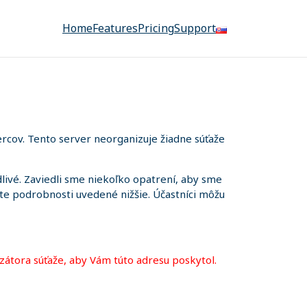
Home
Features
Pricing
Support
rcov. Tento server neorganizuje žiadne súťaže
ivé. Zaviedli sme niekoľko opatrení, aby sme
iete podrobnosti uvedené nižšie. Účastníci môžu
zátora súťaže, aby Vám túto adresu poskytol.