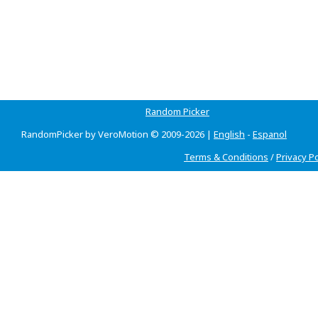
Random Picker
RandomPicker by VeroMotion © 2009-2026 |
English
-
Espanol
Terms & Conditions
/
Privacy Po