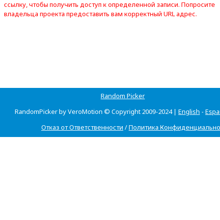
ссылку, чтобы получить доступ к определенной записи. Попросите
владельца проекта предоставить вам корректный URL адрес.
Random Picker
RandomPicker by VeroMotion © Copyright 2009-2024 |
English
-
Espa
Отказ от Ответственности
/
Политика Конфиденциально