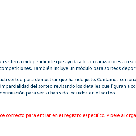
n sistema independiente que ayuda a los organizadores a realiz
 competiciones. También incluye un módulo para sorteos deport
 cada sorteo para demostrar que ha sido justo. Contamos con un
a imparcialidad del sorteo revisando los detalles que figuran a
ontinuación para ver si han sido incluidos en el sorteo.
lace correcto para entrar en el registro específico. Pídele al or