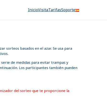
Inicio
Visita
Tarifas
Soporte
ar sorteos basados en el azar. Se usa para
ivos.
a serie de medidas para evitar trampas y
 continuación. Los participantes también pueden
ganizador del sorteo que te proporcione la