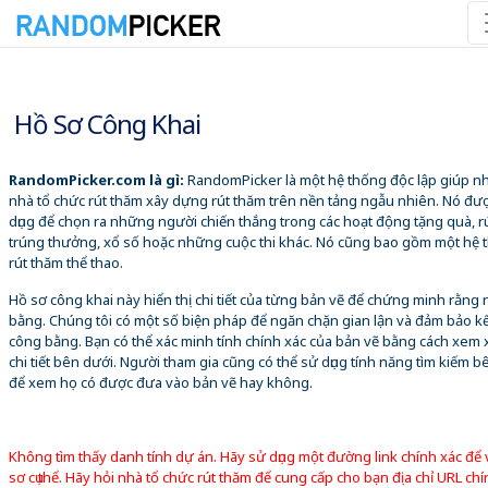
09/08/2026 7:37:55 SA
Hồ Sơ Công Khai
RandomPicker.com là gì:
RandomPicker là một hệ thống độc lập giúp 
nhà tổ chức rút thăm xây dựng rút thăm trên nền tảng ngẫu nhiên. Nó đư
dụng để chọn ra những người chiến thắng trong các hoạt động tặng quà, r
trúng thưởng, xổ số hoặc những cuộc thi khác. Nó cũng bao gồm một hệ 
rút thăm thể thao.
Hồ sơ công khai này hiển thị chi tiết của từng bản vẽ để chứng minh rằng
bằng. Chúng tôi có một số biện pháp để ngăn chặn gian lận và đảm bảo k
công bằng. Bạn có thể xác minh tính chính xác của bản vẽ bằng cách xem 
chi tiết bên dưới. Người tham gia cũng có thể sử dụng tính năng tìm kiếm b
để xem họ có được đưa vào bản vẽ hay không.
Không tìm thấy danh tính dự án. Hãy sử dụng một đường link chính xác để
sơ cụ thể. Hãy hỏi nhà tổ chức rút thăm để cung cấp cho bạn địa chỉ URL chí