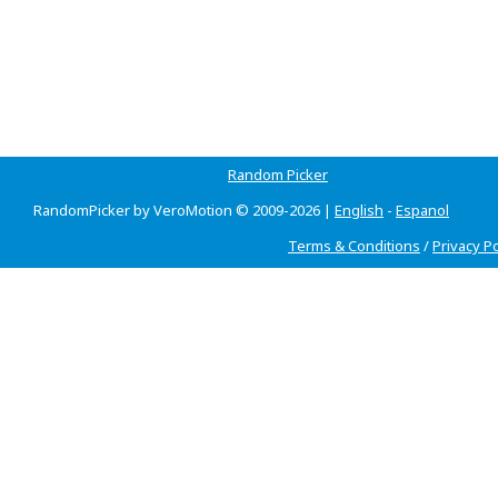
Random Picker
RandomPicker by VeroMotion © 2009-2026 |
English
-
Espanol
Terms & Conditions
/
Privacy Po