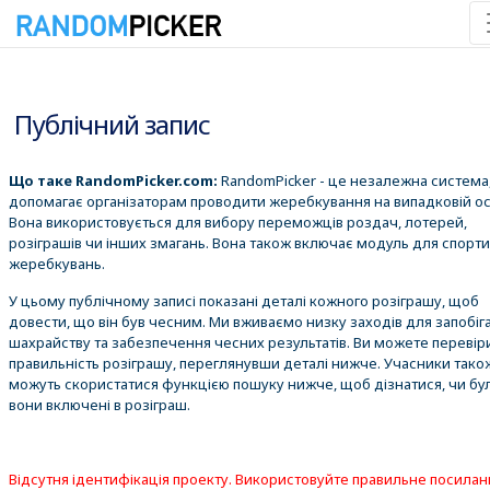
07.08.2026 8:43:36
Публічний запис
Що таке RandomPicker.com:
RandomPicker - це незалежна система,
допомагає організаторам проводити жеребкування на випадковій ос
Вона використовується для вибору переможців роздач, лотерей,
розіграшів чи інших змагань. Вона також включає модуль для спорт
жеребкувань.
У цьому публічному записі показані деталі кожного розіграшу, щоб
довести, що він був чесним. Ми вживаємо низку заходів для запобіг
шахрайству та забезпечення чесних результатів. Ви можете перевір
правильність розіграшу, переглянувши деталі нижче. Учасники тако
можуть скористатися функцією пошуку нижче, щоб дізнатися, чи бу
вони включені в розіграш.
Відсутня ідентифікація проекту. Використовуйте правильне посилан