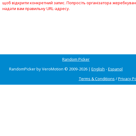
щоб відкрити конкретний запис. Попросіть організатора жеребкува
надати вам правильну URL-адресу.
Random Picker
RandomPicker by VeroMotion © 2009-2026 |
English
-
Espanol
Terms & Conditions
/
Privacy Po