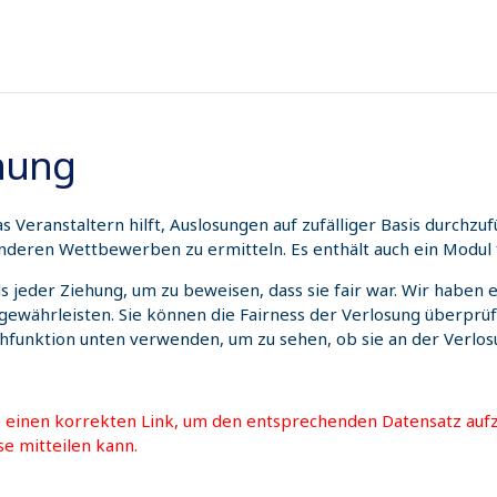
hnung
 Veranstaltern hilft, Auslosungen auf zufälliger Basis durchz
nderen Wettbewerben zu ermitteln. Es enthält auch ein Modul 
ils jeder Ziehung, um zu beweisen, dass sie fair war. Wir habe
 gewährleisten. Sie können die Fairness der Verlosung überprü
chfunktion unten verwenden, um zu sehen, ob sie an der Verl
e einen korrekten Link, um den entsprechenden Datensatz aufz
se mitteilen kann.