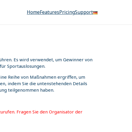
Home
Features
Pricing
Support
uführen. Es wird verwendet, um Gewinner von
für Sportauslosungen.
n eine Reihe von Maßnahmen ergriffen, um
fen, indem Sie die untenstehenden Details
osung teilgenommen haben.
urufen. Fragen Sie den Organisator der