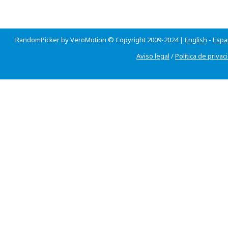
RandomPicker by VeroMotion © Copyright 2009-2024 |
English
-
Espa
Aviso legal
/
Política de privac