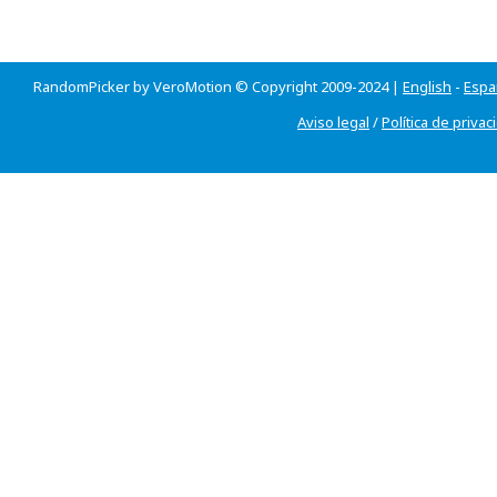
RandomPicker by VeroMotion © Copyright 2009-2024 |
English
-
Espa
Aviso legal
/
Política de privac