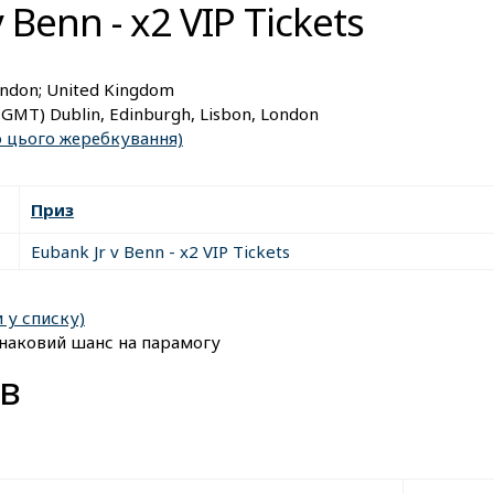
 Benn - x2 VIP Tickets
London; United Kingdom
(GMT) Dublin, Edinburgh, Lisbon, London
до цього жеребкування)
Приз
Eubank Jr v Benn - x2 VIP Tickets
и у списку)
днаковий шанс на парамогу
в