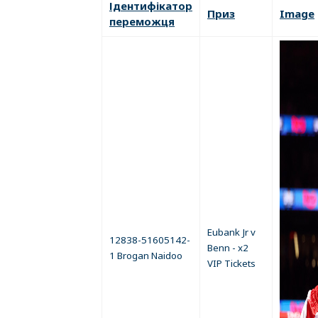
Ідентифікатор
Приз
Image
переможця
Eubank Jr v
12838-51605142-
Benn - x2
1 Brogan Naidoo
VIP Tickets