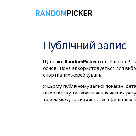
07.08.2026 18:40:45
Публічний запис
Що таке RandomPicker.com:
RandomPick
основі. Вона використовується для вибо
спортивних жеребкувань.
У цьому публічному записі показані дет
шахрайству та забезпечення чесних резу
також можуть скористатися функцією по