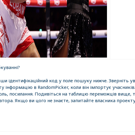
бкуванні?
ши ідентифікаційний код у поле пошуку нижче. Зверніть у
у інформацію в RandomPicker, коли він імпортує учасників.
роль, посилання. Подивіться на таблицю переможців вище, 
атора. Якщо ви цого не знаєте, запитайте власника проекту