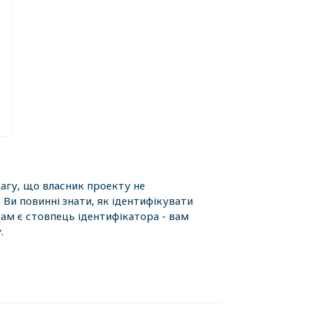
вагу, що власник проекту не
 Ви повинні знати, як ідентифікувати
там є стовпець ідентифікатора - вам
.