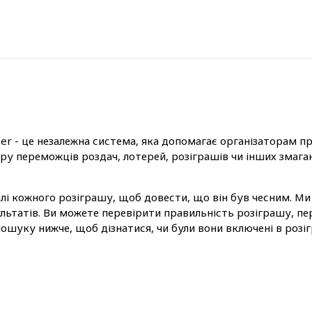
er - це незалежна система, яка допомагає організаторам 
ру переможців роздач, лотерей, розіграшів чи інших змага
алі кожного розіграшу, щоб довести, що він був чесним. Ми
льтатів. Ви можете перевірити правильність розіграшу, пе
шуку нижче, щоб дізнатися, чи були вони включені в розі