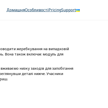
Домашня
Особливості
Pricing
Support
проводити жеребкування на випадковій
нь. Вона також включає модуль для
 вживаємо низку заходів для запобігання
реглянувши деталі нижче. Учасники
граш.