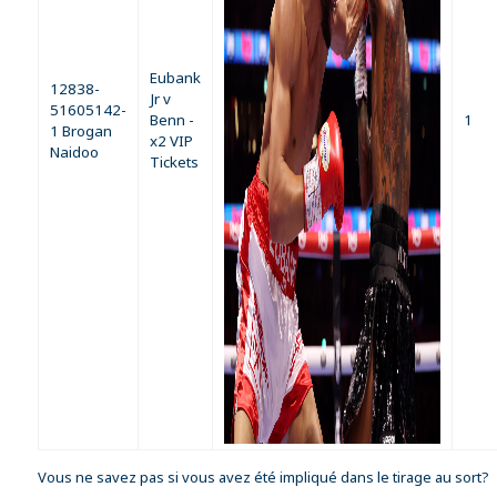
Eubank
12838-
Jr v
51605142-
Benn -
1
1 Brogan
x2 VIP
Naidoo
Tickets
Vous ne savez pas si vous avez été impliqué dans le tirage au sort?