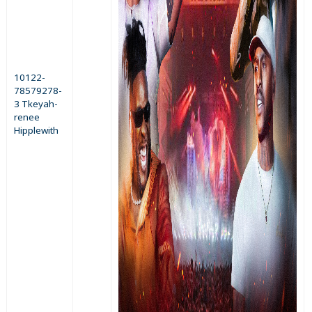
10122-
78579278-
3 Tkeyah-
renee
Hipplewith