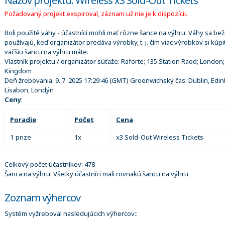
Názov projektu: Wireless x3 Sold-Out Tickets
Požadovaný projekt exspiroval, záznam už nie je k dispozícii.
Boli použité váhy - účastníci mohli mať rôzne šance na výhru. Váhy sa be
používajú, keď organizátor predáva výrobky, t. j. čím viac výrobkov si kúpi
väčšiu šancu na výhru máte.
Vlastník projektu / organizátor súťaže:
Raforte; 135 Station Raod; London;
Kingdom
Deň žrebovania:
9. 7. 2025 17:29:46
(GMT) Greenwichský čas: Dublin, Edin
Lisabon, Londýn
Ceny
:
Poradie
Počet
Cena
1 prize
1x
x3 Sold-Out Wireless Tickets
Celkový počet účastníkov: 478
Šanca na výhru: Všetky účastníci mali rovnakú šancu na výhru
Zoznam výhercov
Systém vyžreboval nasledujúcich výhercov::