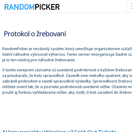
7. 8. 2026 21:29:08
Protokol o žrebovaní
RandomPicker je nezávislý systém, ktorý umožňuje organizátorom súťaží
lotérií náhodne vylosovať výhercov. Tento server neorganizuje žiadne sú
je to len nástroj pre náhodné žrebovanie.
V tomto verejnom zázname sú uvedené podrobnosti o každom žrebovaní
sa preukázalo, že bolo spravodlivé. Zaviedli sme niekoľko opatrení, aby 
zabránili podvodom a zaistili spravodlivé výsledky. Spravodlivosť žrebova
môžete overiť tak, že si pozriete podrobnosti uvedené nižšie. Účastníci 
použiť aj funkciu vyhľadávania nižšie, aby zistili, či boli zaradení do žrebov