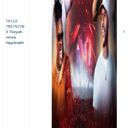
10122-
78579278-
3 Tkeyah-
1
renee
Hipplewith