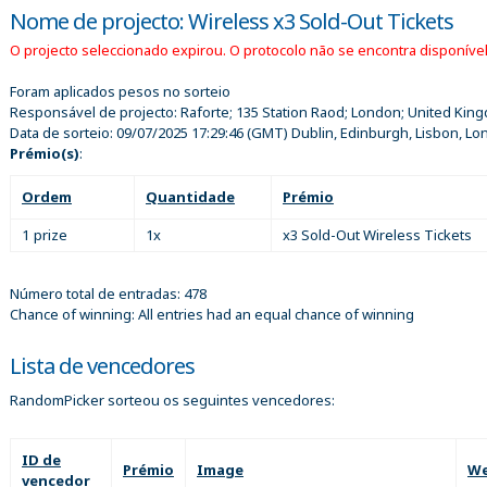
Nome de projecto: Wireless x3 Sold-Out Tickets
O projecto seleccionado expirou. O protocolo não se encontra disponível
Foram aplicados pesos no sorteio
Responsável de projecto:
Raforte; 135 Station Raod; London; United Kin
Data de sorteio:
09/07/2025 17:29:46
(GMT) Dublin, Edinburgh, Lisbon, L
Prémio(s)
:
Ordem
Quantidade
Prémio
1 prize
1x
x3 Sold-Out Wireless Tickets
Número total de entradas: 478
Chance of winning: All entries had an equal chance of winning
Lista de vencedores
RandomPicker sorteou os seguintes vencedores:
ID de
Prémio
Image
We
vencedor